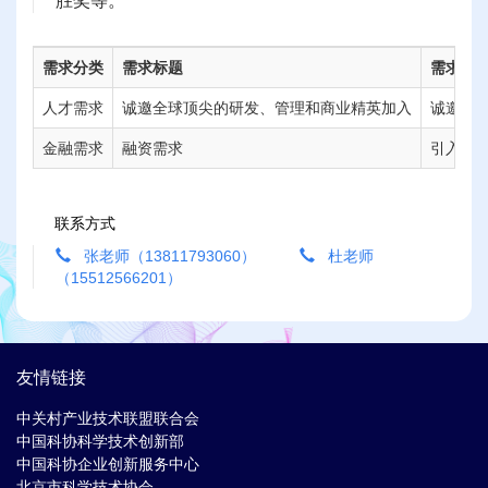
胜奖等。
需求分类
需求标题
需求详
人才需求
诚邀全球顶尖的研发、管理和商业精英加入
诚邀全
金融需求
融资需求
引入战
联系方式
张老师（13811793060）
杜老师
（15512566201）
友情链接
中关村产业技术联盟联合会
中国科协科学技术创新部
中国科协企业创新服务中心
北京市科学技术协会