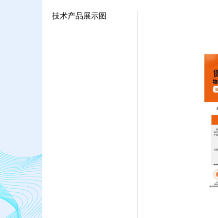
技术产品展示图