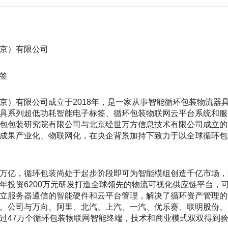
京）有限公司
签
京）有限公司成立于2018年，是一家从事智能循环包装物流器
具系列超低功耗智能电子标签、循环包装物联网云平台系统和服
包包装研究院有限公司与北京经世万方信息技术有限公司成立的
成果产业化、物联网化，在央企背景加持下致力于以全球循环包
万亿，循环包装尚处于起步阶段即可为智能模组创造千亿市场，
年投资6200万元研发打造全球领先的物流可视化供应链平台，
立服务器通信的智能硬件和云平台管理，解决了循环资产管理的
。公司与万向、阿里、北汽、上汽、一汽、优乐赛、联明股份、
过47万个循环包装物联网智能终端，技术和商业模式双双得到