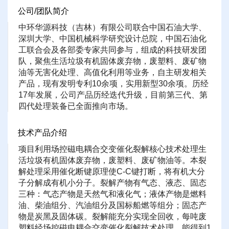
公司/团队简介
中环华源科技（吉林）有限公司联合中国石油大学、
深圳大学、中国机械科学研究设计总院，中国石油化
工联合会及各部委专家共同参与，组成的科技研发团
队，聚焦生活垃圾有机固体废弃物，废塑料、废矿物
油等无害化处理、高值化利用等业务，自主研发相关
产品，现有发明专利10余项，实用新型30余项。历经
17年发展，公司产品历经迭代升级，目前第三代、第
四代处理装备已全面推向市场。
技术产品介绍
项目利用场控磁电耦合交变催化裂解核心技术处理生
活垃圾有机固体废弃物，废塑料、废矿物油等。本裂
解处理采用催化断键原理使C-C键打断，将有机大分
子分解成有机小分子。裂解产物有气态、液态、固态
三种：气态产物是天然气和液化气；液体产物是燃料
油、柴油组分、汽油组分及国标船燃等组分；固态产
物是炭黑及固体碳。裂解能充分实现全回收，每吨废
塑料经场控磁电耦合交变催化裂解技术处理，能得到1