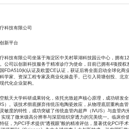
疗科技有限公司
创新平台
疗科技有限公司坐落于海淀区中关村翠湖科技园云中心，拥有12
。公司以创新科技服务于精准诊疗为使命，目前已拥有4项授权发明
国FDA510(k)认证及欧盟CE认证，获证后将全面启动全球化
科学家、资深工程专家及商业化操盘手。已引入荷塘创投、北京
现代化企业架构。
航天大学科研成果转化，依托光致超声核心原理，成功研发全球首创的
O?IVUS）。该技术彻底摒弃传统压电陶瓷效应，从物理底层重构
灵敏度的特性，成功突破了传统血管内超声（IVUS）与血管内光学
，实现了微米级高分辨率与深层组织穿透力的完美统一。临床价
特征，为PCI手术提供“透视眼”般的精准评估，显著优化PCI