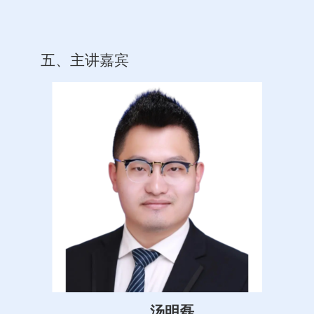
五、主讲嘉宾
汤明磊