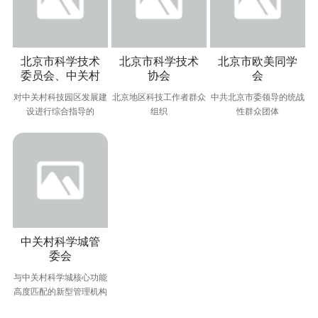
北京市科学技术
北京市科学技术
北京市欧美同学
委员会、中关村
协会
会
科技园区管理委
（北京市留学人
对中关村科技园区发展建
北京地区科技工作者群众
中共北京市委领导的统战
员会
员联谊会）
设进行综合指导的
组织
性群众团体
市政府派出机构
市委和市政府联系科技者
广大留学人员之家
的桥梁
中关村科学城管
委会
与中关村科学城核心功能
高度匹配的新型管理机构