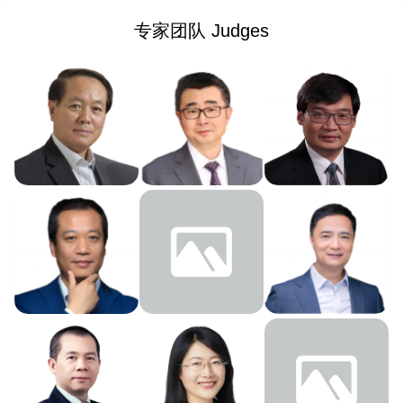
专家团队 Judges
梅萌
李志强
张金生
中关村产业技术联盟联合
中关村产业技术联盟联合
启迪控股执行总裁 启迪之
会理事长
会理事长
星董事长
清华大学教授、清华科技
清华大学教授、原清华科
园创始人
技园党委书记、管委会主
清华幸福科技实验室共同
任
徐勇
南立新
李竹
主席
AC加速器（天使成长基
创业邦创始人兼CEO
英诺天使基金创始合伙人
金）创始人
陈洪武
郑玉芬
刘燕
国科嘉和基金执行合伙人
约印医疗基金创始人、董
盛景网联CEO、盛景嘉成