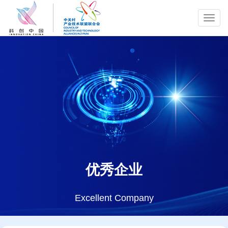
Toggl
navig
优秀企业
Excellent Company