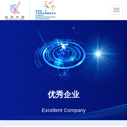
Toggl
navig
优秀企业
Excellent Company